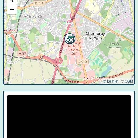
−
© Leaflet
|
©
OSM