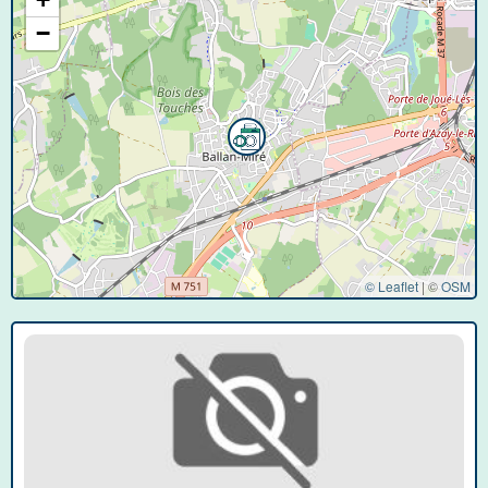
−
© Leaflet
|
©
OSM