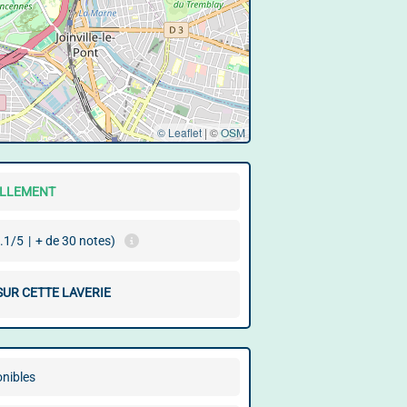
© Leaflet
|
©
OSM
ELLEMENT
.1/5
|
+ de 30 notes)
SUR CETTE LAVERIE
onibles