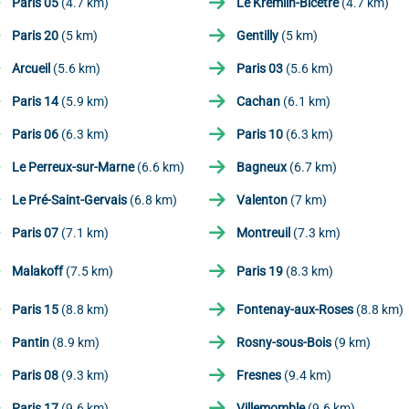
Paris 05
(4.7 km)
Le Kremlin-Bicêtre
(4.7 km)
Paris 20
(5 km)
Gentilly
(5 km)
Arcueil
(5.6 km)
Paris 03
(5.6 km)
Paris 14
(5.9 km)
Cachan
(6.1 km)
Paris 06
(6.3 km)
Paris 10
(6.3 km)
Le Perreux-sur-Marne
(6.6 km)
Bagneux
(6.7 km)
Le Pré-Saint-Gervais
(6.8 km)
Valenton
(7 km)
Paris 07
(7.1 km)
Montreuil
(7.3 km)
Malakoff
(7.5 km)
Paris 19
(8.3 km)
Paris 15
(8.8 km)
Fontenay-aux-Roses
(8.8 km)
Pantin
(8.9 km)
Rosny-sous-Bois
(9 km)
Paris 08
(9.3 km)
Fresnes
(9.4 km)
Paris 17
(9.6 km)
Villemomble
(9.6 km)