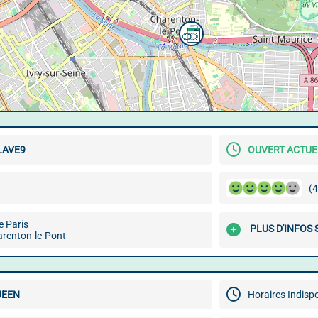
LAVE9
OUVERT ACTU
(4
e Paris
PLUS D'INFOS 
renton-le-Pont
UEEN
Horaires Indisp