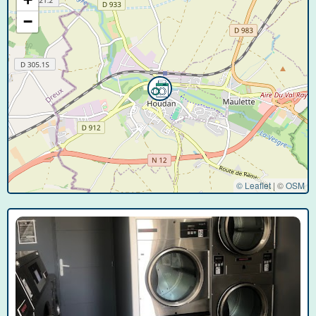
−
© Leaflet
|
©
OSM