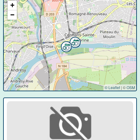
+
−
© Leaflet
|
©
OSM