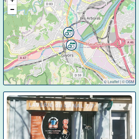
−
© Leaflet
|
©
OSM