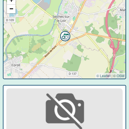
−
© Leaflet
|
©
OSM