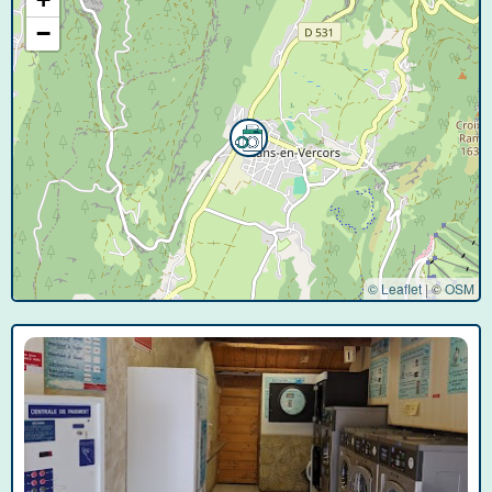
−
© Leaflet
|
©
OSM