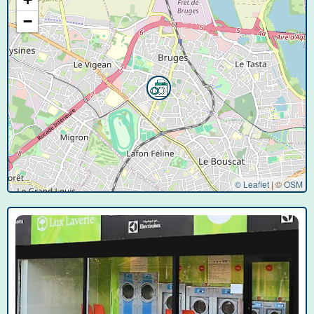
−
© Leaflet
|
©
OSM